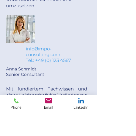
umzusetzen.
info@mpo-
consulting.com
Tel.:
+49 (0) 123 4567
Anna Schmidt
Senior Consultant
Mit fundiertem Fachwissen und
einer Leidenschaft für Veränderung
unterstützt unser Team Sie bei der
Phone
Email
LinkedIn
erfolgreichen Umsetzung von
Change Management-Prozessen.