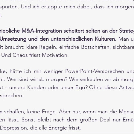
r spürten. Und ich ertappte mich dabei, dass ich morge
.
riebliche M&A-Integration scheitert selten an der Strateg
r Umsetzung und den unterschiedlichen Kulturen.
 Man un
ät braucht: klare Regeln, einfache Botschaften, sichtbar
 Und Chaos frisst Motivation.
ke, hätte ich mir weniger PowerPoint-Versprechen und
: Wer sind wir ab morgen? Wie verkaufen wir ab morge
nkt – unsere Kunden oder unser Ego? Ohne diese Antwort
rsprechen.
chaffen, keine Frage. Aber nur, wenn man die Mensch
en lässt. Sonst bleibt nach dem großen Deal nur Ernü
e Depression, die alle Energie frisst.