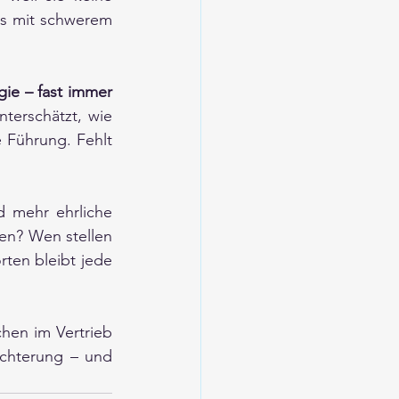
ns mit schwerem 
ie – fast immer 
terschätzt, wie 
e Führung. Fehlt 
 mehr ehrliche 
n? Wen stellen 
en bleibt jede 
en im Vertrieb 
chterung – und 