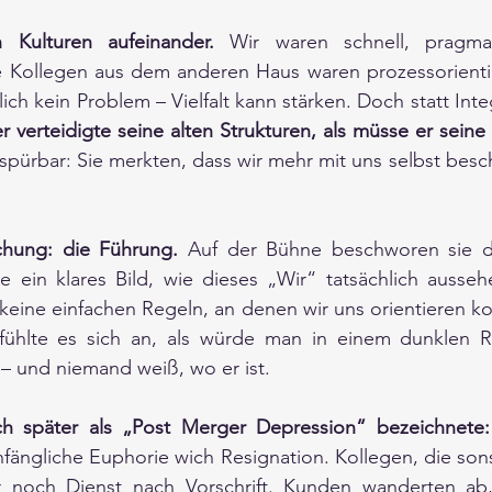
en Kulturen aufeinander.
 Wir waren schnell, pragmat
ie Kollegen aus dem anderen Haus waren prozessorientier
tlich kein Problem – Vielfalt kann stärken. Doch statt Inte
pürbar: Sie merkten, dass wir mehr mit uns selbst beschä
chung: die Führung.
 Auf der Bühne beschworen sie d
e ein klares Bild, wie dieses „Wir“ tatsächlich aussehe
eine einfachen Regeln, an denen wir uns orientieren ko
 fühlte es sich an, als würde man in einem dunklen
 – und niemand weiß, wo er ist.
ch später als „Post Merger Depression“ bezeichnete:
fängliche Euphorie wich Resignation. Kollegen, die sonst
 noch Dienst nach Vorschrift. Kunden wanderten ab, 