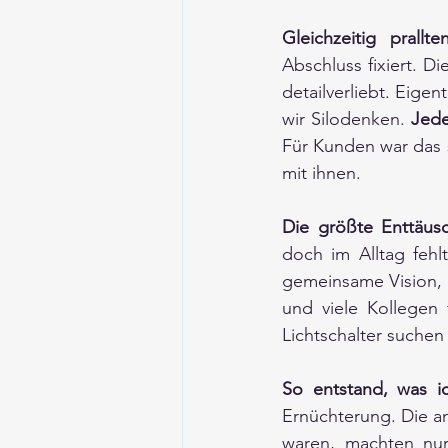
Gleichzeitig prallt
Abschluss fixiert. D
detailverliebt. Eigen
wir Silodenken. 
Für Kunden war das s
mit ihnen.
Die größte Enttäus
doch im Alltag fehlt
gemeinsame Vision, k
und viele Kollegen
Lichtschalter suchen
So entstand, was i
Ernüchterung. Die an
waren, machten nur