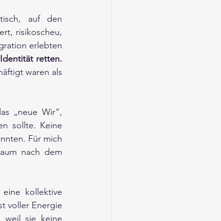
isch, auf den 
t, risikoscheu, 
gration erlebten 
Jeder verteidigte seine alten Strukturen, als müsse er seine Identität retten. 
ftigt waren als 
as „neue Wir“, 
n sollte. Keine 
nnten. Für mich 
 Raum nach dem 
 eine kollektive 
 voller Energie 
weil sie keine 