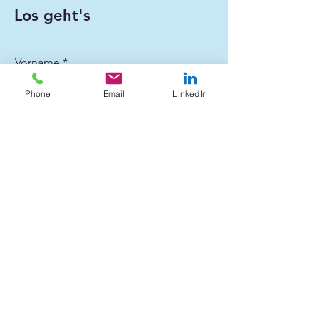
Los geht's
Vorname
Phone
Email
LinkedIn
Nachname
E-Mail-Adresse
Unternehmen