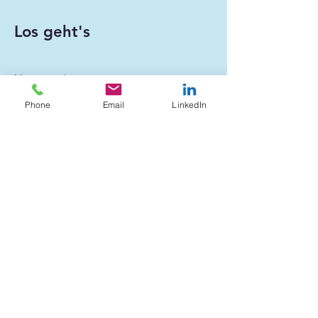
Los geht's
Vorname
Phone
Email
LinkedIn
Nachname
E-Mail-Adresse
Unternehmen