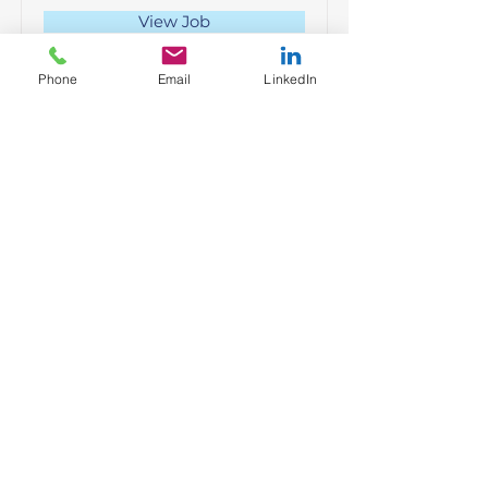
View Job
Phone
Email
LinkedIn
Social Media Associate
(m/w/d)
Deutschland
View Job
Trainer (m/w/d)
Deutschland
View Job