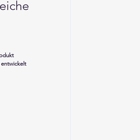
eiche
g
odukt 
entwickelt 