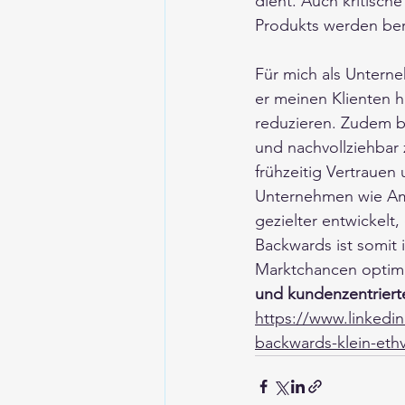
dient. Auch kritisc
Produkts werden bere
Für mich als Untern
er meinen Klienten hi
reduzieren. Zudem b
und nachvollziehbar 
frühzeitig Vertrauen
Unternehmen wie Am
gezielter entwickelt
Backwards ist somit 
Marktchancen optima
und kundenzentriert
https://www.linkedi
backwards-klein-eth