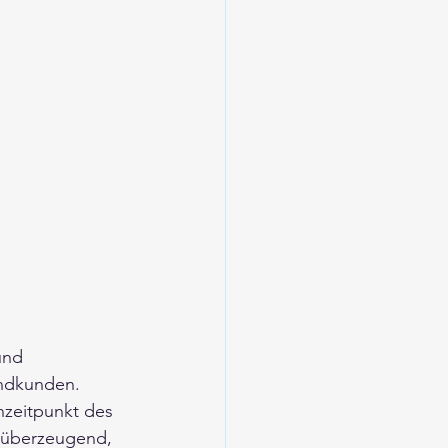
und 
Endkunden.
hzeitpunkt des 
 überzeugend, 