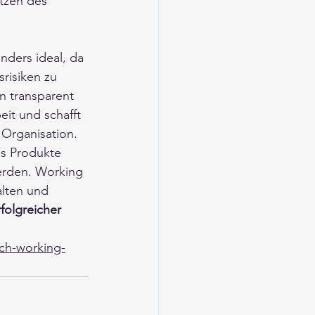
tzen des 
ders ideal, da 
srisiken zu 
n transparent 
it und schafft 
 Organisation.
s Produkte 
werden. Working 
alten und 
folgreicher 
ch-working-