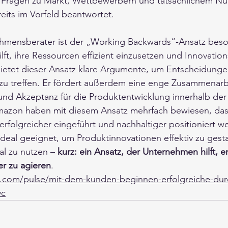
he Fragen zu Markt, Wettbewerbern und tatsächlichem Nu
its im Vorfeld beantwortet.
ehmensberater ist der „Working Backwards“-Ansatz beson
lft, ihre Ressourcen effizient einzusetzen und Innovation
ietet dieser Ansatz klare Argumente, um Entscheidunge
zu treffen. Er fördert außerdem eine enge Zusammenarbe
 und Akzeptanz für die Produktentwicklung innerhalb der
azon haben mit diesem Ansatz mehrfach bewiesen, das
, erfolgreicher eingeführt und nachhaltiger positioniert 
ideal geeignet, um Produktinnovationen effektiv zu gest
l zu nutzen – 
kurz: ein Ansatz, der Unternehmen hilft, er
er zu agieren
.
n.com/pulse/mit-dem-kunden-beginnen-erfolgreiche-dur
vc