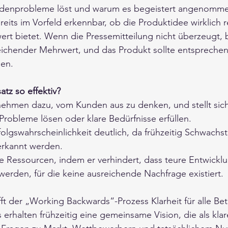
ndenprobleme löst und warum es begeistert angenomme
eits im Vorfeld erkennbar, ob die Produktidee wirklich re
rt bietet. Wenn die Pressemitteilung nicht überzeugt, 
eichender Mehrwert, und das Produkt sollte entsprechen
en.
tz so effektiv? 
nehmen dazu, vom Kunden aus zu denken, und stellt sich
robleme lösen oder klare Bedürfnisse erfüllen. 
folgswahrscheinlichkeit deutlich, da frühzeitig Schwachst
erkannt werden. 
le Ressourcen, indem er verhindert, dass teure Entwickl
werden, für die keine ausreichende Nachfrage existiert.
ft der „Working Backwards“-Prozess Klarheit für alle Bete
rhalten frühzeitig eine gemeinsame Vision, die als klare 